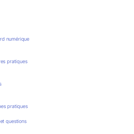
bord numérique
res pratiques
s
nes pratiques
et questions