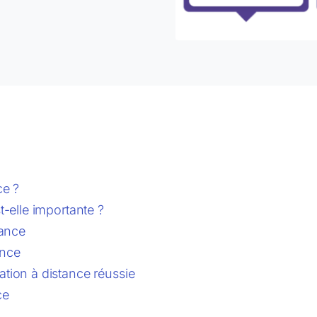
ce ?
t-elle importante ?
tance
ance
tion à distance réussie
ce