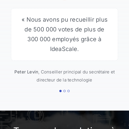
« Des millions de personnes ont
« Nous avons pu recueillir plus
« IdeaScale a facilement géré
de 500 000 votes de plus de
l’important volume de trafic
regardé l’atterrissage de
Curiosity et IdeaScale leur a
300 000 employés grâce à
provenant du site
permis de participer à
WhiteHouse.gov ».
IdeaScale.
l’exploration future de Mars.
Peter Levin
Lena Trudeau
,
Conseiller principal du secrétaire et
Commissaire associé, Bureau de
directeur de la technologie
l'innovation
Rocky Lind
Responsable de la communication et
de l'intégration