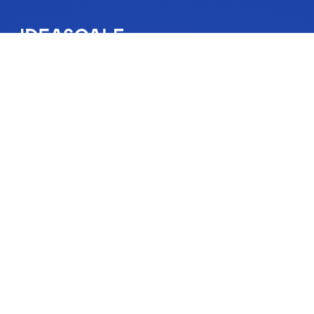
IdeaScale est une solution de gestion de l’innovation qui incite
les gens à donner suite à leurs idées. Les idées de votre
communauté peuvent changer des vies, votre entreprise et le
monde. Connectez-vous aux idées qui comptent et
commencez à co-créer l’avenir.
Obtenir une démo
A propos de
Plan du site
À propos de nous