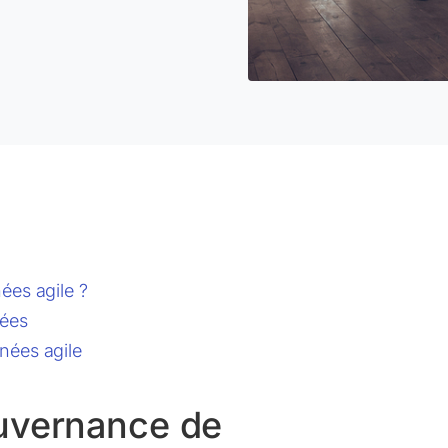
ées agile ?
nées
nées agile
ouvernance de