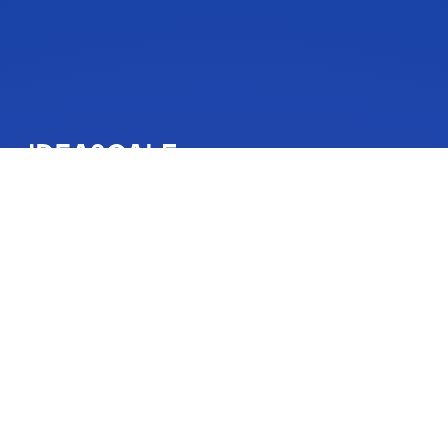
IdeaScale est une solution de gestion de l’innovation qui incite
les gens à donner suite à leurs idées. Les idées de votre
communauté peuvent changer des vies, votre entreprise et le
monde. Connectez-vous aux idées qui comptent et
commencez à co-créer l’avenir.
Obtenir une démo
A propos de