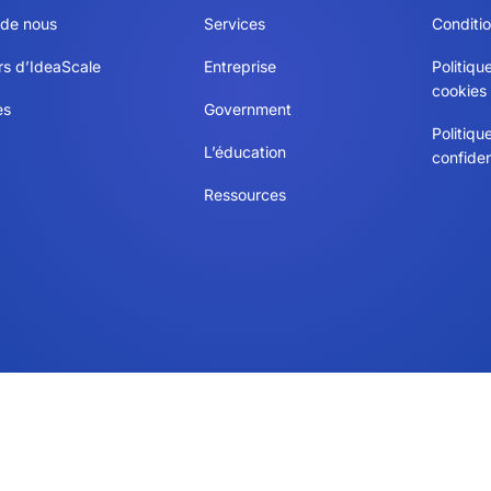
 de nous
Services
Conditio
rs d’IdeaScale
Entreprise
Politiqu
cookies
es
Government
Politiqu
L’éducation
confiden
Ressources
Manage consent