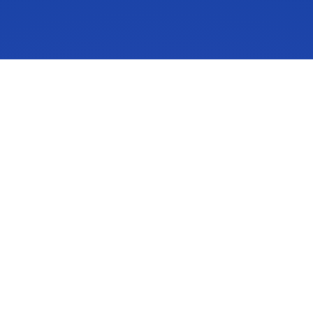
IdeaScale est une solution de gestion de l’innovation qui incite
les gens à donner suite à leurs idées. Les idées de votre
communauté peuvent changer des vies, votre entreprise et le
monde. Connectez-vous aux idées qui comptent et
commencez à co-créer l’avenir.
Obtenir une démo
A propos de
Plan du site