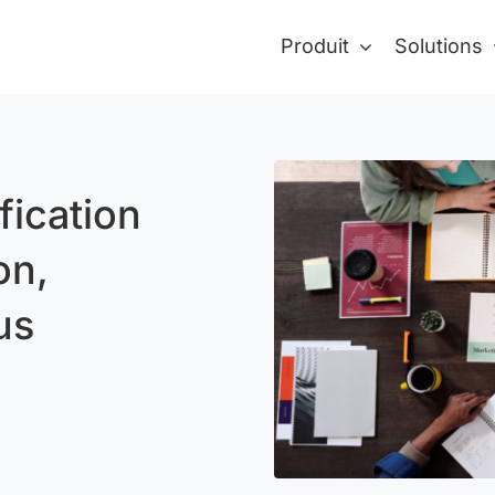
Produit
Solutions
fication
on,
us