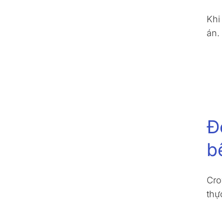
Khi
án.
Đ
b
Cro
thự