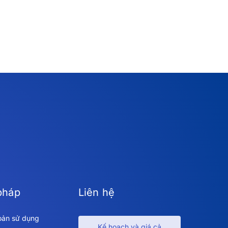
pháp
Liên hệ
oản sử dụng
Kế hoạch và giá cả