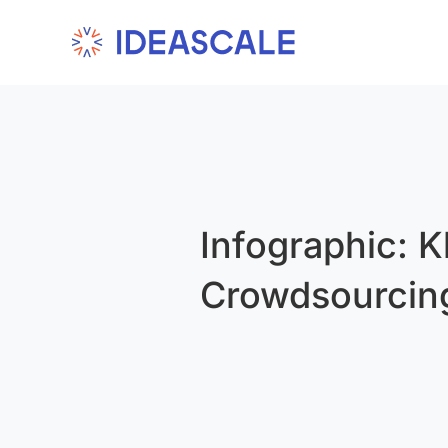
Skip
to
content
Infographic: K
Crowdsourcin