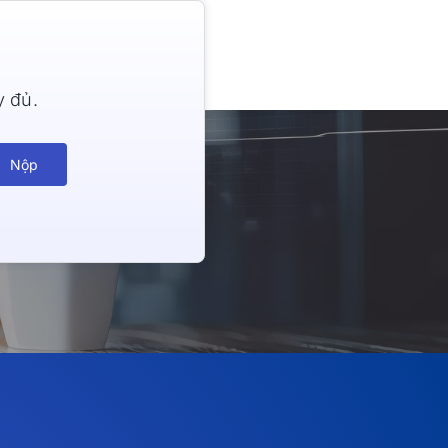
y đủ.
Nộp