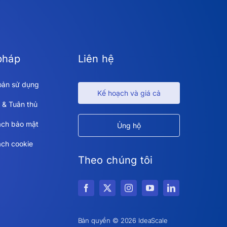
pháp
Liên hệ
oản sử dụng
Kế hoạch và giá cả
 & Tuân thủ
ách bảo mật
Ủng hộ
ách cookie
Theo chúng tôi
Bản quyền © 2026 IdeaScale