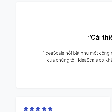
“Cải th
“IdeaScale nổi bật như một công 
của chúng tôi. IdeaScale có kh