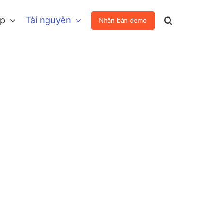
áp
Tài nguyên
Nhận bản demo