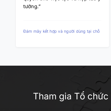
tưởng.”
Đám mây kết hợp và người dùng tại chỗ
Tham gia Tổ chức 