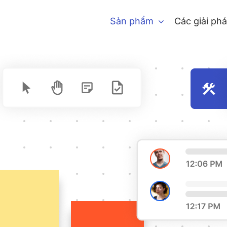
Sản phẩm
Các giải ph