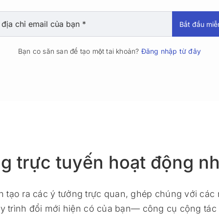
Bắt đầu miễ
Bạn co săn san để tạo một tai khoản?
Đăng nhập từ đây
g trực tuyến hoạt động n
ến tạo ra các ý tưởng trực quan, ghép chúng với các
 trình đổi mới hiện có của bạn— công cụ cộng tác