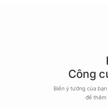
Công c
Biến ý tưởng của bạn 
để thêm 