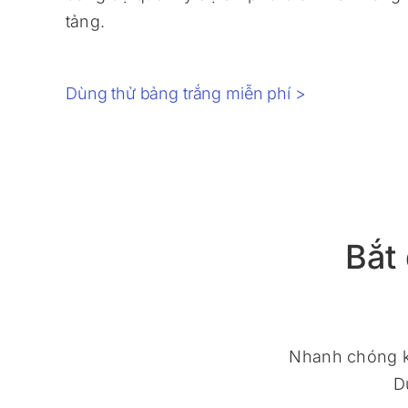
tảng.
Dùng thử bảng trắng miễn phí >
Bắt
Nhanh chóng kh
D