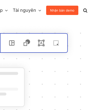
áp
Tài nguyên
Nhận bản demo