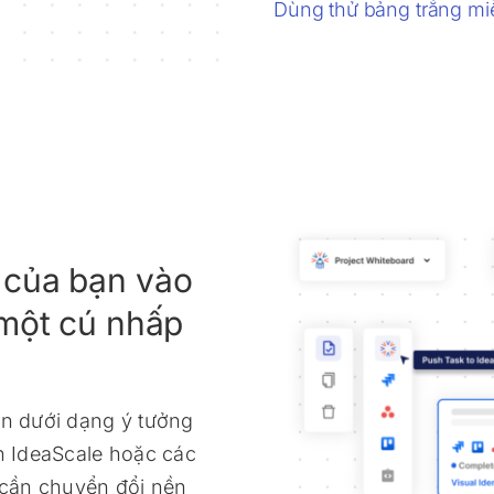
Dùng thử bảng trắng mi
 của bạn vào
 một cú nhấp
ạn dưới dạng ý tưởng
ên IdeaScale hoặc các
 cần chuyển đổi nền