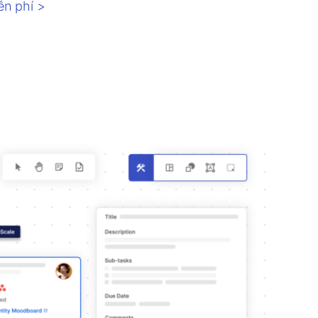
ễn phí >