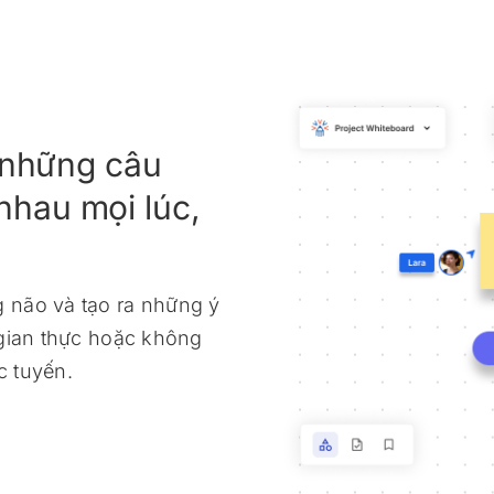
a những câu
nhau mọi lúc,
 não và tạo ra những ý
 gian thực hoặc không
c tuyến.