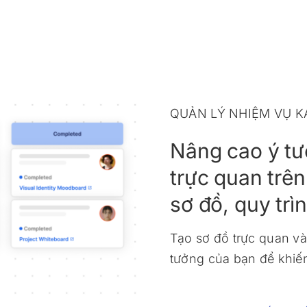
QUẢN LÝ NHIỆM VỤ K
Nâng cao ý tư
trực quan trê
sơ đồ, quy trì
Tạo sơ đồ trực quan v
tưởng của bạn để khiến