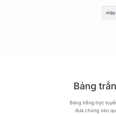
Bảng trắn
Bảng trắng trực tuy
đưa chúng vào quy