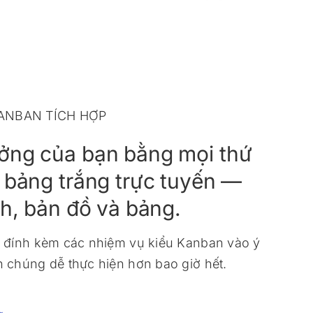
ANBAN TÍCH HỢP
ởng của bạn bằng mọi thứ
n bảng trắng trực tuyến —
nh, bản đồ và bảng.
à đính kèm các nhiệm vụ kiểu Kanban vào ý
 chúng dễ thực hiện hơn bao giờ hết.