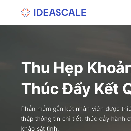
Skip
to
content
Thu Hẹp Khoả
Thúc Đẩy Kết 
Phần mềm gắn kết nhân viên được thiết
thập thông tin chi tiết, thúc đẩy hành 
khảo sát tĩnh.