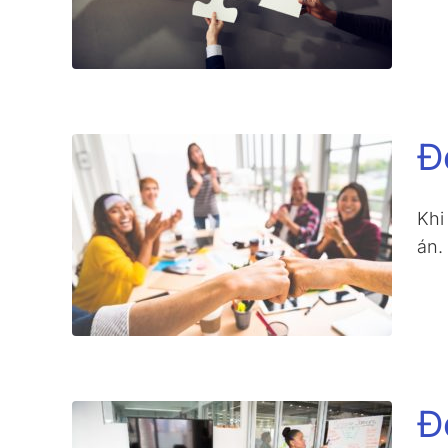
Đ
Khi
án.
Đ