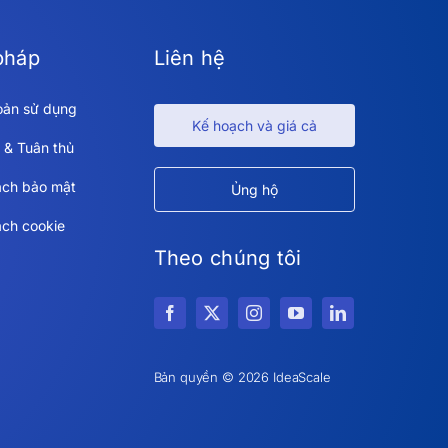
pháp
Liên hệ
oản sử dụng
Kế hoạch và giá cả
 & Tuân thủ
ách bảo mật
Ủng hộ
ách cookie
Theo chúng tôi
Bản quyền © 2026 IdeaScale