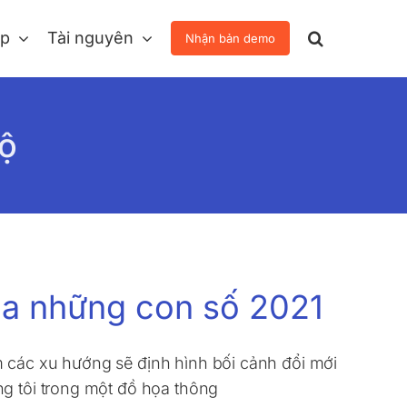
áp
Tài nguyên
Nhận bản demo
bộ
ua những con số 2021
ếm các xu hướng sẽ định hình bối cảnh đổi mới
ng tôi trong một đồ họa thông