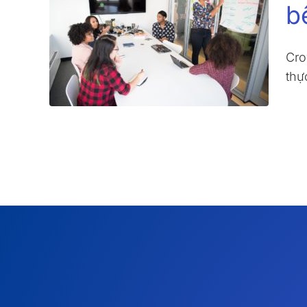
b
Cro
thự