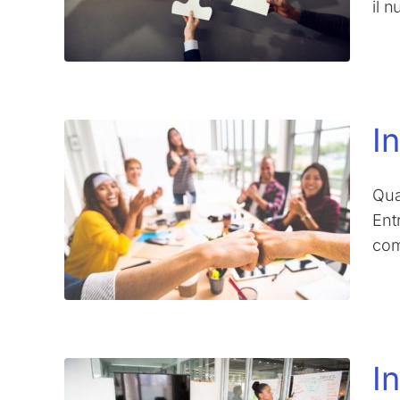
il n
I
Quan
Ent
com
I