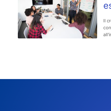
e
Il 
cond
all