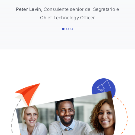
possibilità di partecipare alla
Peter Levin
,
Consulente senior del Segretario e
futura esplorazione di Marte”.
Chief Technology Officer
Lena Trudeau
Commissario Associato, Ufficio
Innovazione
Rocky Lind
Manager delle comunicazioni e
dell'integrazione