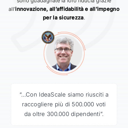
sono guadagnate la loro fiducia grazie
all’
innovazione, all’affidabilità e all’impegno
per la sicurezza
.
“…Con IdeaScale siamo riusciti a
“IdeaScale ha gestito facilmente
“Milioni di persone si sono
raccogliere più di 500.000 voti
il grande volume di traffico
sintonizzate per assistere
da oltre 300.000 dipendenti”.
all’atterraggio di Curiosity e
proveniente dal sito
IdeaScale ha dato loro la
WhiteHouse.gov”.