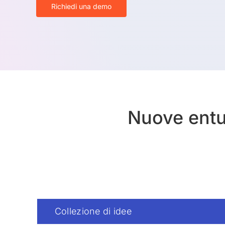
Richiedi una demo
Nuove entus
Collezione di idee