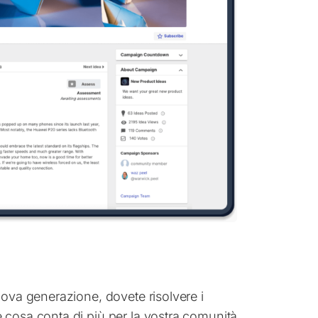
uova generazione, dovete risolvere i
 cosa conta di più per la vostra comunità