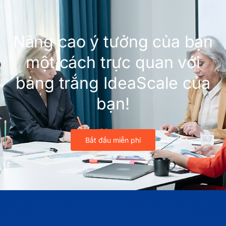
Nâng cao ý tưởng của bạn
một cách trực quan với
bảng trắng IdeaScale của
bạn!
Bắt đầu miễn phí