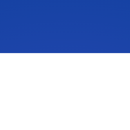
IdeaScale là một giải pháp quản lý đổi mới nhằm truyền cảm
hứng cho mọi người thực hiện hành động theo ý tưởng của
họ. Ý tưởng của cộng đồng có thể thay đổi cuộc sống, doanh
nghiệp của bạn và thế giới. Kết nối với những ý tưởng quan
trọng và bắt đầu cùng tạo ra tương lai.