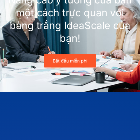
một cách trực quan với
bảng trắng IdeaScale của
bạn!
Bắt đầu miễn phí