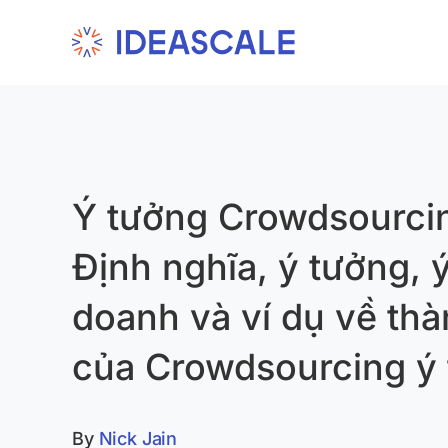
Skip
to
content
Ý tưởng Crowdsourcin
Định nghĩa, ý tưởng, 
doanh và ví dụ về th
của Crowdsourcing ý
By
Nick Jain