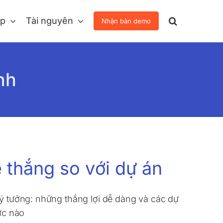
áp
Tài nguyên
Nhận bản demo
nh
ễ thắng so với dự án
 ý tưởng: những thắng lợi dễ dàng và các dự
hức nào