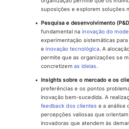
organização permite que os indiví
suposições e explorem soluções n
Pesquisa e desenvolvimento (P&D
fundamental na
inovação do mode
experimentação sistemáticas para
e
inovação tecnológica
. A alocaçã
permite que as organizações se m
concretizem
as ideias
.
Insights sobre o mercado e os cli
preferências e os pontos problemát
inovação bem-sucedida. A realiza
feedback dos clientes
e a análise
percepções valiosas que orientam
inovadoras que atendem às dema