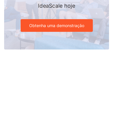
IdeaScale hoje
Obtenha uma demonstração