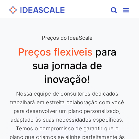
Skip
to
content
Preços do IdeaScale
Preços flexíveis
para
sua
jornada de
inovação!
Nossa equipe de consultores dedicados
trabalhará em estreita colaboração com você
para desenvolver um plano personalizado,
adaptado às suas necessidades específicas.
Temos o compromisso de garantir que o
plano que criamos se alinhe perfeitamente às