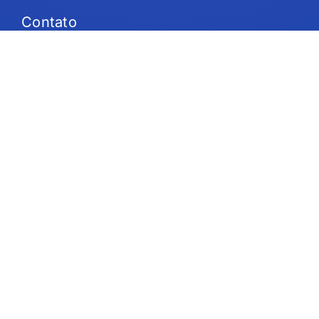
Contato
Planos e preços
Suporte
Siga-nos
Direitos autorais © 2026 IdeaScale