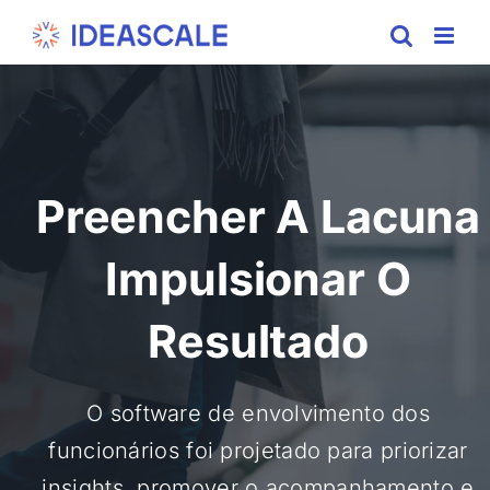
Skip
to
content
Preencher A Lacuna
Impulsionar O
Resultado
O software de envolvimento dos
funcionários foi projetado para priorizar
insights, promover o acompanhamento e