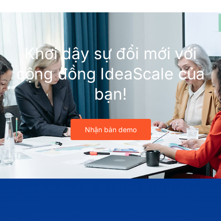
Khơi dậy sự đổi mới với
cộng đồng IdeaScale của
bạn!
Nhận bản demo