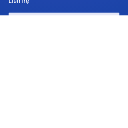
Liên hệ
Kế hoạch và giá cả
Ủng hộ
Theo chúng tôi
Bản quyền © 2026 IdeaScale