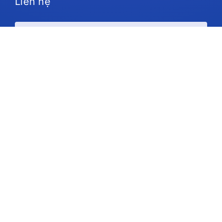
Liên hệ
Kế hoạch và giá cả
Ủng hộ
Theo chúng tôi
Bản quyền © 2026 IdeaScale