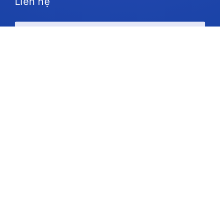
Liên hệ
Kế hoạch và giá cả
Ủng hộ
Theo chúng tôi
Bản quyền © 2026 IdeaScale