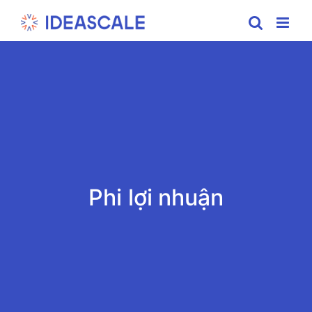
Skip
to
content
Phi lợi nhuận