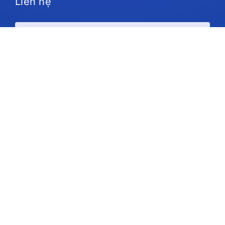
Liên hệ
Kế hoạch và giá cả
Ủng hộ
Theo chúng tôi
Bản quyền © 2026 IdeaScale