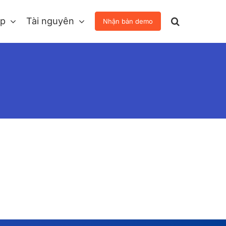
áp
Tài nguyên
Nhận bản demo