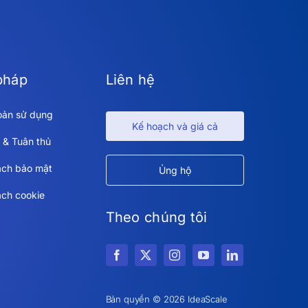
pháp
Liên hệ
oản sử dụng
Kế hoạch và giá cả
 & Tuân thủ
ách bảo mật
Ủng hộ
ách cookie
Theo chúng tôi
Bản quyền © 2026 IdeaScale