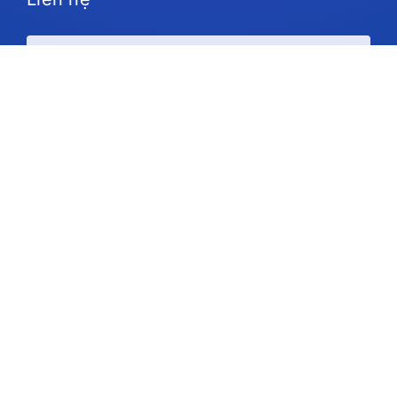
Kế hoạch và giá cả
Ủng hộ
Theo chúng tôi
Bản quyền © 2026 IdeaScale