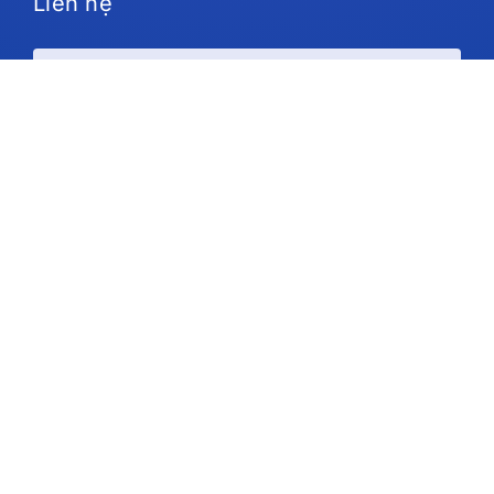
Liên hệ
Kế hoạch và giá cả
Ủng hộ
Theo chúng tôi
Bản quyền © 2026 IdeaScale