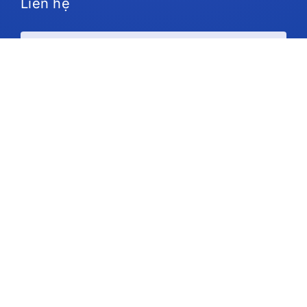
Liên hệ
Kế hoạch và giá cả
Ủng hộ
Theo chúng tôi
Bản quyền © 2026 IdeaScale