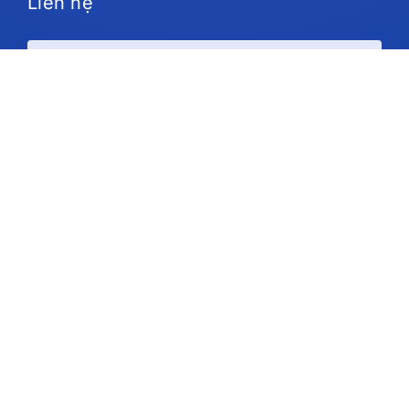
Liên hệ
Kế hoạch và giá cả
Ủng hộ
Theo chúng tôi
Bản quyền © 2026 IdeaScale