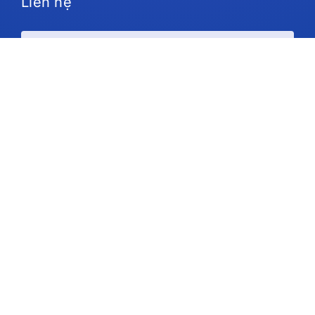
Liên hệ
Kế hoạch và giá cả
Ủng hộ
Theo chúng tôi
Bản quyền © 2026 IdeaScale