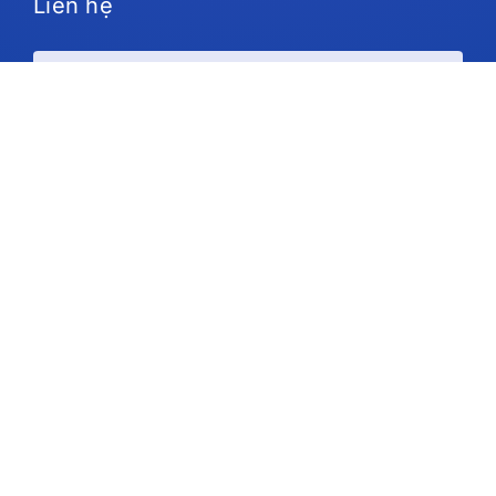
Liên hệ
Kế hoạch và giá cả
Ủng hộ
Theo chúng tôi
Bản quyền © 2026 IdeaScale