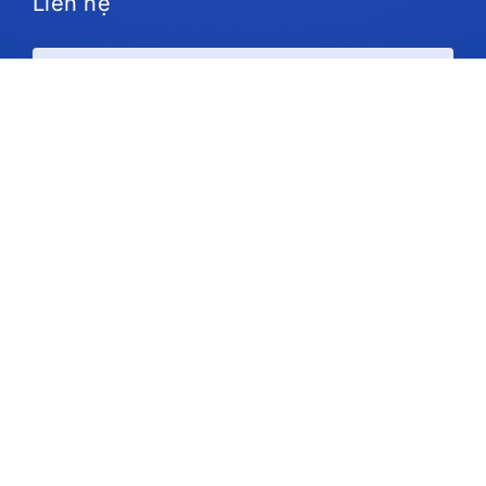
Liên hệ
Kế hoạch và giá cả
Ủng hộ
Theo chúng tôi
Bản quyền © 2026 IdeaScale