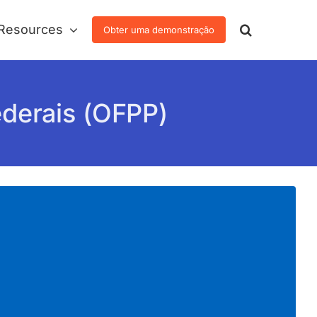
Resources
Obter uma demonstração
ederais (OFPP)