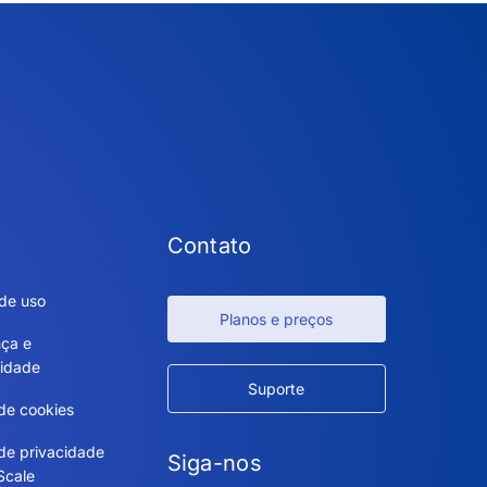
Contato
de uso
Planos e preços
ça e
idade
Suporte
 de cookies
 de privacidade
Siga-nos
Scale