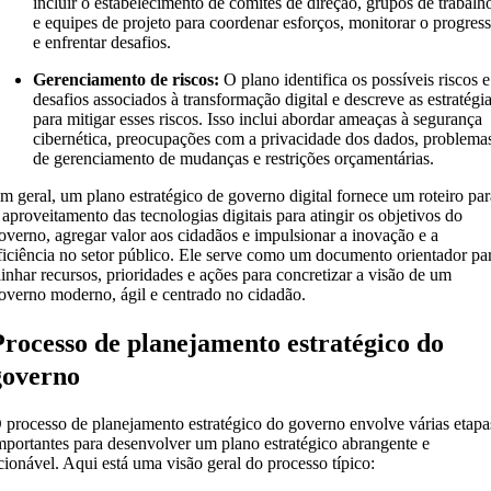
incluir o estabelecimento de comitês de direção, grupos de trabalh
e equipes de projeto para coordenar esforços, monitorar o progres
e enfrentar desafios.
Gerenciamento de riscos:
O plano identifica os possíveis riscos e
desafios associados à transformação digital e descreve as estratégi
para mitigar esses riscos. Isso inclui abordar ameaças à segurança
cibernética, preocupações com a privacidade dos dados, problema
de gerenciamento de mudanças e restrições orçamentárias.
m geral, um plano estratégico de governo digital fornece um roteiro pa
 aproveitamento das tecnologias digitais para atingir os objetivos do
overno, agregar valor aos cidadãos e impulsionar a inovação e a
ficiência no setor público. Ele serve como um documento orientador pa
linhar recursos, prioridades e ações para concretizar a visão de um
overno moderno, ágil e centrado no cidadão.
Processo de planejamento estratégico do
governo
 processo de planejamento estratégico do governo envolve várias etapa
mportantes para desenvolver um plano estratégico abrangente e
cionável. Aqui está uma visão geral do processo típico: