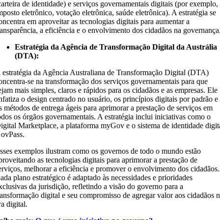
carteira de identidade) e serviços governamentais digitais (por exemplo,
mposto eletrônico, votação eletrônica, saúde eletrônica). A estratégia se
oncentra em aproveitar as tecnologias digitais para aumentar a
ransparência, a eficiência e o envolvimento dos cidadãos na governança
Estratégia da Agência de Transformação Digital da Austrália
(DTA):
 estratégia da Agência Australiana de Transformação Digital (DTA)
oncentra-se na transformação dos serviços governamentais para que
ejam mais simples, claros e rápidos para os cidadãos e as empresas. Ele
nfatiza o design centrado no usuário, os princípios digitais por padrão e
s métodos de entrega ágeis para aprimorar a prestação de serviços em
odos os órgãos governamentais. A estratégia inclui iniciativas como o
igital Marketplace, a plataforma myGov e o sistema de identidade digit
ovPass.
sses exemplos ilustram como os governos de todo o mundo estão
proveitando as tecnologias digitais para aprimorar a prestação de
erviços, melhorar a eficiência e promover o envolvimento dos cidadãos.
ada plano estratégico é adaptado às necessidades e prioridades
xclusivas da jurisdição, refletindo a visão do governo para a
ransformação digital e seu compromisso de agregar valor aos cidadãos 
ra digital.