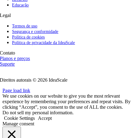
Educação
Legal
Termos de uso
Segurança e conformidade
Política de cookies
Política de privacidade da IdeaScale
Contato
Planos e preços
Suporte
Siga-nos
Direitos autorais © 2026 IdeaScale
Page load link
We use cookies on our website to give you the most relevant
experience by remembering your preferences and repeat visits. By
clicking “Accept”, you consent to the use of ALL the cookies.
Do not sell my personal information.
Cookie Settings
Accept
Manage consent