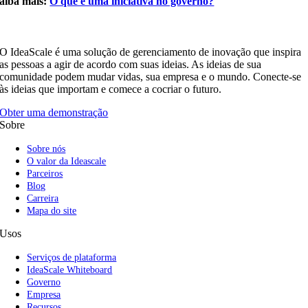
aiba mais:
O que é uma iniciativa no governo?
O IdeaScale é uma solução de gerenciamento de inovação que inspira
as pessoas a agir de acordo com suas ideias. As ideias de sua
comunidade podem mudar vidas, sua empresa e o mundo. Conecte-se
às ideias que importam e comece a cocriar o futuro.
Obter uma demonstração
Sobre
Sobre nós
O valor da Ideascale
Parceiros
Blog
Carreira
Mapa do site
Usos
Serviços de plataforma
IdeaScale Whiteboard
Governo
Empresa
Recursos