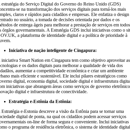
 estratégia do Serviço Digital do Governo do Reino Unido (GDS)
oncentra-se na transformação dos serviços digitais para torná-los mais
imples, claros e rápidos para cidadãos e empresas. Ele enfatiza o design
entrado no usuário, a tomada de decisões orientada por dados e os
étodos de entrega ágeis para melhorar a prestação de serviços em todo
s órgãos governamentais. A Estratégia GDS inclui iniciativas como o si
OV.UK, a plataforma de identidade digital e a política de prioridade à
uvem.
Iniciativa de nação inteligente de Cingapura:
 iniciativa Smart Nation em Cingapura tem como objetivo aproveitar a
ecnologias e os dados digitais para melhorar a qualidade de vida dos
idadãos, aumentar a competitividade econômica e criar um ambiente
rbano mais eficiente e sustentável. Ele inclui pilares estratégicos como
overno digital, economia digital, sociedade digital e infraestrutura digita
om iniciativas que abrangem áreas como serviços de governo eletrônico
novação digital e infraestrutura de conectividade.
Estratégia e-Estônia da Estônia:
 Estratégia e-Estonia descreve a visão da Estônia para se tornar uma
ociedade digital de ponta, na qual os cidadãos podem acessar serviços
overnamentais on-line de forma segura e conveniente. Inclui iniciativas
omo o programa de residência eletrônica, o sistema de identidade digita