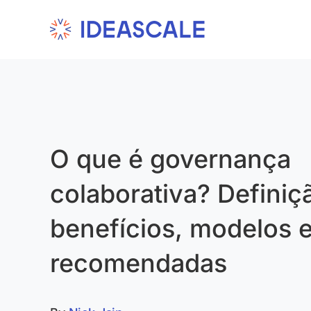
Skip
to
content
O que é governança
colaborativa? Definiç
benefícios, modelos e
recomendadas