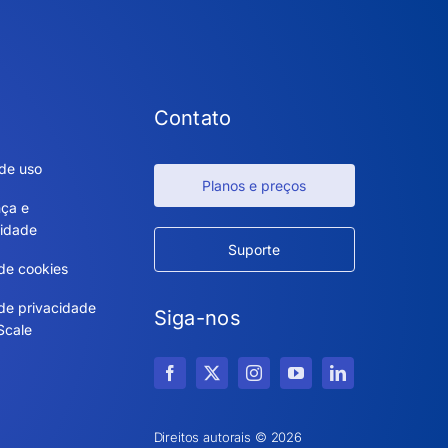
Contato
de uso
Planos e preços
ça e
idade
Suporte
 de cookies
 de privacidade
Siga-nos
Scale
Direitos autorais © 2026