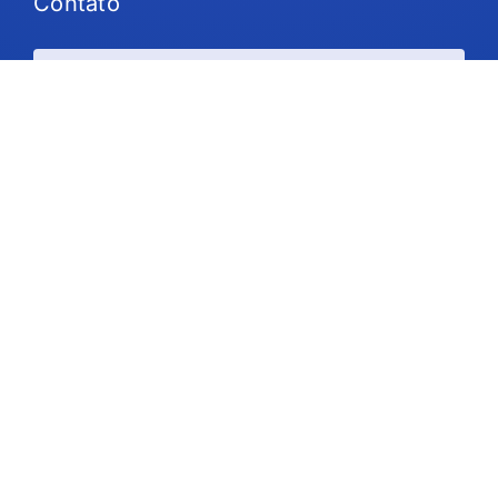
Contato
Planos e preços
Suporte
Siga-nos
Direitos autorais © 2026 IdeaScale