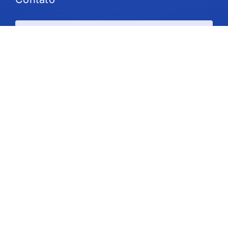
Planos e preços
Suporte
Siga-nos
Direitos autorais © 2026 IdeaScale