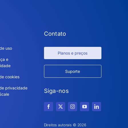
Contato
de uso
Planos e preços
ça e
idade
Suporte
 de cookies
 de privacidade
Siga-nos
Scale
Direitos autorais © 2026