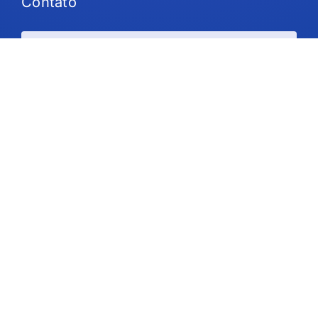
Contato
Planos e preços
Suporte
Siga-nos
Direitos autorais © 2026 IdeaScale