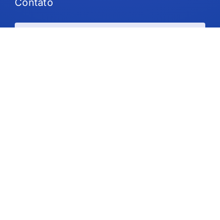
Contato
Planos e preços
Suporte
Siga-nos
Direitos autorais © 2026 IdeaScale