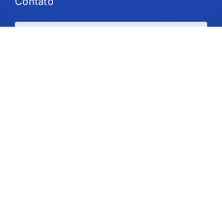
Contato
Planos e preços
Suporte
Siga-nos
Direitos autorais © 2026 IdeaScale