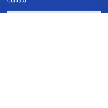
Contato
Planos e preços
Suporte
Siga-nos
Direitos autorais © 2026 IdeaScale